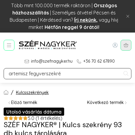
Több mint 100.000 termék raktáron |
Országos
házhozszállítás
| Személyes átvétel Pécsen és
Budapesten | Kérdésed van?
Írj nekünk,
vagy hívj
minket
Hétfőn reggel 9 órától
!
A k
info@szefnagyker.hu
+36 70 62 67890
Kulcsszekrények
Előző termék
Következő termék
Utolsó vásárlás dátuma
Vélemények:
5.0
(1 értékelés)
SZÉF NAGYKER® | Kulcs szekrény 93
db kulcs tárolására