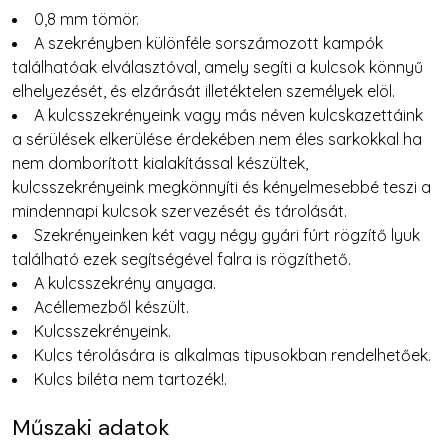
0,8 mm tömör.
A szekrényben különféle sorszámozott kampók
találhatóak elválasztóval, amely segíti a kulcsok könnyű
elhelyezését, és elzárását illetéktelen személyek elöl.
A kulcsszekrényeink vagy más néven kulcskazettáink
a sérülések elkerülése érdekében nem éles sarkokkal ha
nem domborított kialakítással készültek,
kulcsszekrényeink megkönnyíti és kényelmesebbé teszi a
mindennapi kulcsok szervezését és tárolását.
Szekrényeinken két vagy négy gyári fúrt rögzítő lyuk
található ezek segítségével falra is rögzíthető.
A kulcsszekrény anyaga.
Acéllemezből készült.
Kulcsszekrényeink.
Kulcs térolására is alkalmas tipusokban rendelhetőek.
Kulcs biléta nem tartozék!.
Műszaki adatok