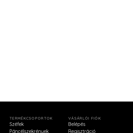
TERMÉKCSOPORTOK
VÁSÁRLÓI FIÓK
Széfek
Belépés
Páncélszekrények
Regisztráció