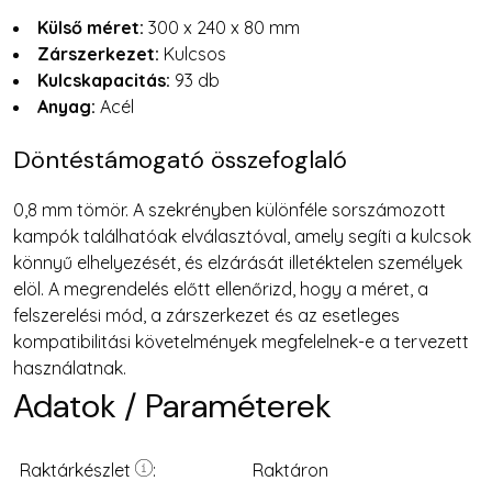
Külső méret:
300 x 240 x 80 mm
Zárszerkezet:
Kulcsos
Kulcskapacitás:
93 db
Anyag:
Acél
Döntéstámogató összefoglaló
0,8 mm tömör. A szekrényben különféle sorszámozott
kampók találhatóak elválasztóval, amely segíti a kulcsok
könnyű elhelyezését, és elzárását illetéktelen személyek
elöl. A megrendelés előtt ellenőrizd, hogy a méret, a
felszerelési mód, a zárszerkezet és az esetleges
kompatibilitási követelmények megfelelnek-e a tervezett
használatnak.
Adatok / Paraméterek
Raktáron
lévő termékek szállítási ideje
1-3 munkanap
Raktárkészlet
Raktáron
Központi raktáron
lévő termék esetében
5-10 munnk