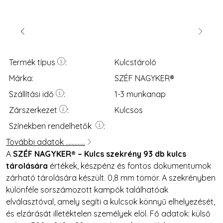
Előrehaladás:
0
%
Lehetőség van egy kategórián belül a keresett termék típú
Termék típus
Kulcstároló
Márka:
SZÉF NAGYKER®
Amennyiben a termék raktáron van, a kiszállítási idő
1-3 m
Szállítási idő
1-3 munkanap
Választhatsz zárszerkezetek között: digitális, kulcsos, me
Zárszerkezet
Kulcsos
Ha a terméket központi raktárból vagy
külföldről
szerezzü
Választhatsz különböző színek közül. Néhány azonos tipusú
Színekben rendelhetők
Előrendelés alkalmával
a megadott várható kiszállítási i
További adatok .............
A
SZÉF NAGYKER® – Kulcs szekrény 93 db kulcs
De minden esetben az átlagos várható szállítás időt a
tárolására
értékek, készpénz és fontos dokumentumok
zárható tárolására készült. 0,8 mm tömör. A szekrényben
különféle sorszámozott kampók találhatóak
elválasztóval, amely segíti a kulcsok könnyű elhelyezését,
és elzárását illetéktelen személyek elöl. Fő adatok: külső