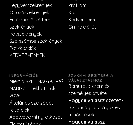
Fegyverszekrények
Profilom
Öltözőszekrények
Kosár
Értékmegőrző fém
Kedvenceim
szekrények
Online elállás
Iratszekrények
Szerszámos szekrények
Pénzkezelés
KEDVEZMÉNYEK
INFORMÁCIÓK
SZAKMAI SEGÍTSÉG A
VÁLASZTÁSHOZ
Miért a SZÉF NAGYKER®?
Bemutatóterem és
MABISZ Értékhatárok
személyes átvétel
2026
Hogyan válassz széfet?
Általános szerződési
Biztonsági osztályok és
feltételek
minősítések
Adatvédelmi nyilatkozat
Hogyan válassz
Elérhetőségek
öltözőszekrényt?
Fizetés