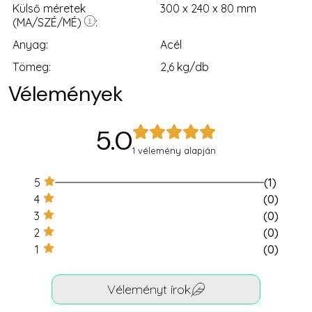
A termék méretei a következők: Magasság: [X mm], Széles
Külső méretek
300 x 240 x 80 mm
Külföldi rakárban
lévő termék esetében
2-4 hét
(MA/SZÉ/MÉ)
Nem elérhető:
Érdeklődj ügyfélszolgálatunknál!
Anyag:
Acél
Tömeg:
2,6 kg/db
Vélemények
5.0
1 vélemény alapján
5
1
4
0
3
0
2
0
1
0
Véleményt írok