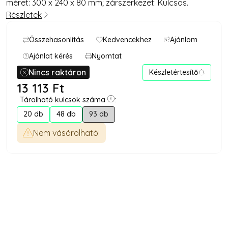
méret: 300 x 240 x 80 mm; zárszerkezet: Kulcsos.
Részletek
Ajánlom
Ajánlat kérés
Nyomtat
Nincs raktáron
Készletértesítő
13 113
Ft
Tárolható kulcsok száma
20 db
48 db
93 db
Tárolható kulcsok száma" kifejezés egy mérőszám vagy 
Nem vásárolható!